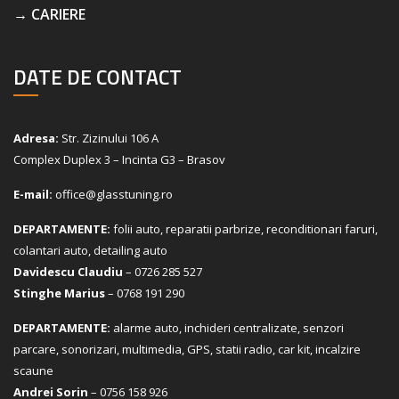
→ CARIERE
DATE DE CONTACT
Adresa:
Str. Zizinului 106 A
Complex Duplex 3 – Incinta G3 – Brasov
E-mail:
office@glasstuning.ro
DEPARTAMENTE:
folii auto, reparatii parbrize, reconditionari faruri,
colantari auto, detailing auto
Davidescu Claudiu
– 0726 285 527
Stinghe Marius
– 0768 191 290
DEPARTAMENTE:
alarme auto, inchideri centralizate, senzori
parcare, sonorizari, multimedia, GPS, statii radio, car kit, incalzire
scaune
Andrei Sorin
– 0756 158 926