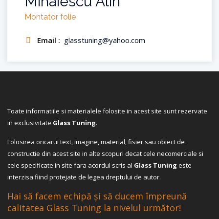
Mihaiescu Alin
Montator folie
Email :
glasstuning@yahoo.com
Toate informatiile si materialele folosite in acest site sunt rezervate
in exclusivitate
Glass Tuning
.
Folosirea oricarui text, imagine, material, fisier sau obiect de
constructie din acest site in alte scopuri decat cele necomerciale si
cele specificate in site fara acordul scris al
Glass Tuning
este
interzisa fiind protejate de legea dreptului de autor.
Hai să facem echipă și să ducem împreună
calitatea Glass Tuning la nivelul următor!