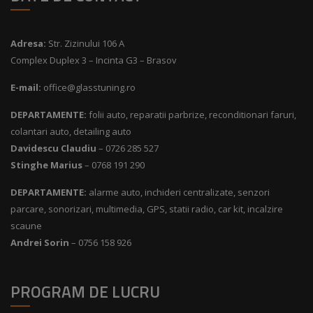
Adresa:
Str. Zizinului 106 A
Complex Duplex 3 – Incinta G3 – Brasov
E-mail:
office@glasstuning.ro
DEPARTAMENTE:
folii auto, reparatii parbrize, reconditionari faruri,
colantari auto, detailing auto
Davidescu Claudiu
– 0726 285 527
Stinghe Marius
– 0768 191 290
DEPARTAMENTE:
alarme auto, inchideri centralizate, senzori
parcare, sonorizari, multimedia, GPS, statii radio, car kit, incalzire
scaune
Andrei Sorin
– 0756 158 926
PROGRAM DE LUCRU