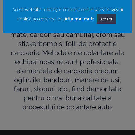
Oracal, 3M, Grafityp, Apa, Arlon, care
Acest website folosește cookies, continuarea navigării
detin o varietate foarte mare de
implică acceptarea lor.
Afla mai mult
Accept
produse, de la modele lucioase sau
mate, carbon sau camuflaj, crom sau
stickerbomb si folii de protectie
caroserie. Metodele de colantare ale
echipei noastre sunt profesionale,
elementele de caroserie precum
oglinzile, bandouri, manere de usi,
faruri, stopuri etc., fiind demontate
pentru o mai buna calitate a
procesului de colantare auto.