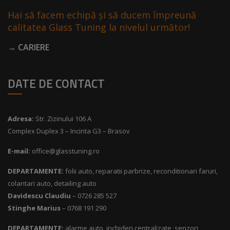
Hai să facem echipă și să ducem împreună
calitatea Glass Tuning la nivelul următor!
→ CARIERE
DATE DE CONTACT
Adresa:
Str. Zizinului 106 A
Complex Duplex 3 – Incinta G3 – Brasov
E-mail:
office@glasstuning.ro
DEPARTAMENTE:
folii auto, reparatii parbrize, reconditionari faruri,
colantari auto, detailing auto
Davidescu Claudiu
– 0726 285 527
Stinghe Marius
– 0768 191 290
DEPARTAMENTE:
alarme auto, inchideri centralizate, senzori